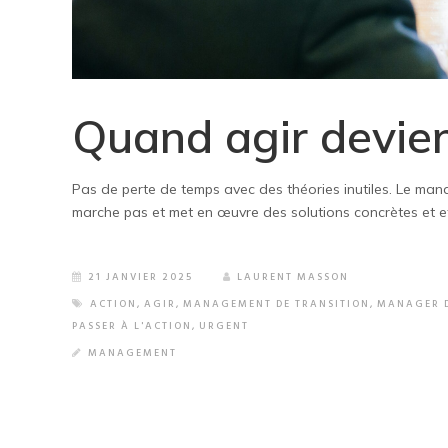
Quand agir devient
Pas de perte de temps avec des théories inutiles. Le manag
marche pas et met en œuvre des solutions concrètes et ef
21 JANVIER 2025
LAURENT MASSON
ACTION
,
AGIR
,
MANAGEMENT DE TRANSITION
,
MANAGER D
PASSER À L'ACTION
,
URGENT
MANAGEMENT