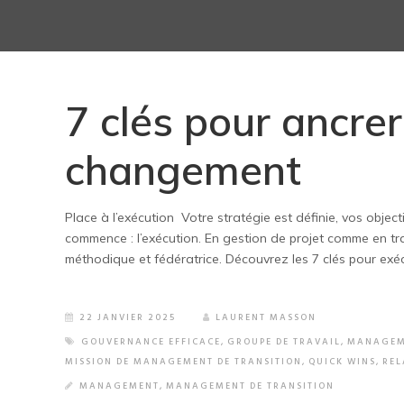
7 clés pour ancre
changement
Place à l’exécution Votre stratégie est définie, vos objecti
commence : l’exécution. En gestion de projet comme en tr
méthodique et fédératrice. Découvrez les 7 clés pour exé
22 JANVIER 2025
LAURENT MASSON
GOUVERNANCE EFFICACE
,
GROUPE DE TRAVAIL
,
MANAGEME
MISSION DE MANAGEMENT DE TRANSITION
,
QUICK WINS
,
REL
MANAGEMENT
,
MANAGEMENT DE TRANSITION