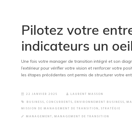
Pilotez votre entre
indicateurs un oeil
Une fois votre manager de transition intégré et son diagnos
l’extérieur pour vérifier votre vision et renforcer votre 
les étapes précédentes ont permis de structurer votre entre
22 JANVIER 2025
LAURENT MASSON
BUSINESS
,
CONCURRENTS
,
ENVIRONNEMENT BUSINESS
,
MA
MISSION DE MANAGEMENT DE TRANSITION
,
STRATÉGIE
MANAGEMENT
,
MANAGEMENT DE TRANSITION