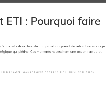
 ETI : Pourquoi faire
?
e à une situation délicate : un projet qui prend du retard, un manager
ratégique qui piétine. Ces moments nécessitent une action rapide et
R UN MANAGER
,
MANAGEMENT DE TRANSITION
,
SUIVI DE MISSION