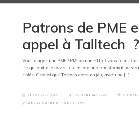
Patrons de PME et
appel à Talltech 
Vous dirigez une PME / PMI ou une ETI, et vous faites fac
clé qui quitte le navire, ou encore une transformation st
ciblée. C’est ici que Talltech entre en jeu, avec une […]
21 JANVIER 2025
LAURENT MASSON
CHOISI
MANAGEMENT DE TRANSITION